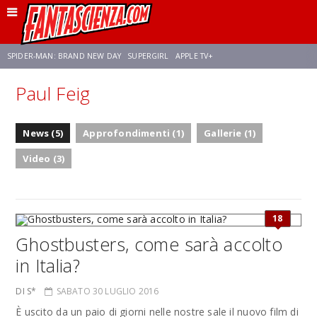
SPIDER-MAN: BRAND NEW DAY
SUPERGIRL
APPLE TV+
Paul Feig
FRANCO RICCIARDIELLO
ZENDAYA
STAR TREK
AVENGERS: DOOMSDAY
News (5)
Approfondimenti (1)
Gallerie (1)
NETFLIX
SADIE SINK
STAR TREK: STRANGE NEW WORLDS
Video (3)
18
Ghostbusters, come sarà accolto
in Italia?
DI S*
SABATO 30 LUGLIO 2016
È uscito da un paio di giorni nelle nostre sale il nuovo film di