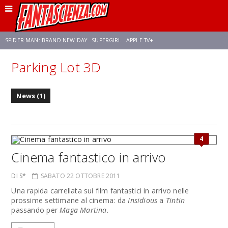
SPIDER-MAN: BRAND NEW DAY
SUPERGIRL
APPLE TV+
Parking Lot 3D
FRANCO RICCIARDIELLO
ZENDAYA
STAR TREK
AVENGERS: DOOMSDAY
News (1)
NETFLIX
SADIE SINK
STAR TREK: STRANGE NEW WORLDS
4
Cinema fantastico in arrivo
DI S*
SABATO 22 OTTOBRE 2011
Una rapida carrellata sui film fantastici in arrivo nelle
prossime settimane al cinema: da
Insidious
a
Tintin
passando per
Maga Martina
.