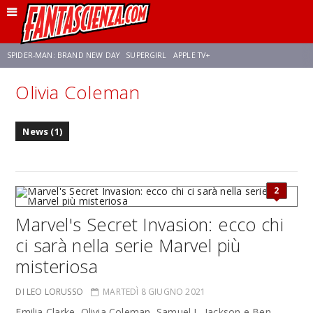
SPIDER-MAN: BRAND NEW DAY
SUPERGIRL
APPLE TV+
Olivia Coleman
FRANCO RICCIARDIELLO
ZENDAYA
STAR TREK
AVENGERS: DOOMSDAY
News (1)
NETFLIX
SADIE SINK
CELIA ROSE GOODING
2
Marvel's Secret Invasion: ecco chi
ci sarà nella serie Marvel più
misteriosa
DI LEO LORUSSO
MARTEDÌ 8 GIUGNO 2021
Emilia Clarke, Olivia Coleman, Samuel L. Jackson e Ben