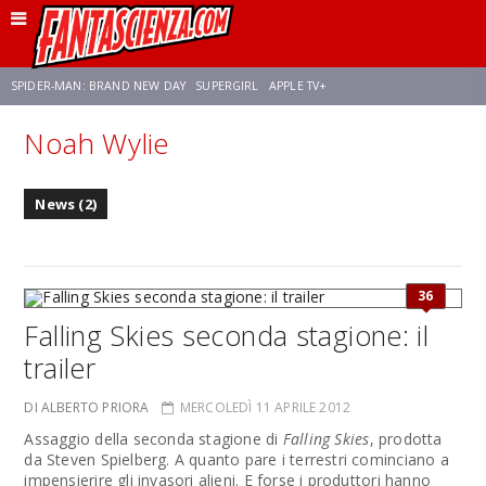
SPIDER-MAN: BRAND NEW DAY
SUPERGIRL
APPLE TV+
Noah Wylie
FRANCO RICCIARDIELLO
ZENDAYA
STAR TREK
AVENGERS: DOOMSDAY
News (2)
NETFLIX
SADIE SINK
STAR TREK: STRANGE NEW WORLDS
36
Falling Skies seconda stagione: il
trailer
DI ALBERTO PRIORA
MERCOLEDÌ 11 APRILE 2012
Assaggio della seconda stagione di
Falling Skies
, prodotta
da Steven Spielberg. A quanto pare i terrestri cominciano a
impensierire gli invasori alieni. E forse i produttori hanno