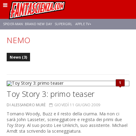
SPIDER-MAN: BRAND NEW DAY
SUPERGIRL
APPLE TV+
NEMO
FRANCO RICCIARDIELLO
ZENDAYA
STAR TREK
AVENGERS: DOOMSDAY
News (3)
NETFLIX
SADIE SINK
STAR TREK: STRANGE NEW WORLDS
1
Toy Story 3: primo teaser
DI ALESSANDRO MURÈ
GIOVEDÌ 11 GIUGNO 2009
Tornano Woody, Buzz e il resto della ciurma. Ma non ci
sarà John Lasseter, sceneggiatore e regista dei primi due
Toy Story
. Al suo posto Lee Unkrich, suo assistente. Michael
Arndt sta scrivendo la sceneggiatura.