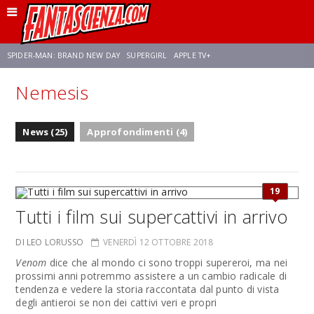
SPIDER-MAN: BRAND NEW DAY
SUPERGIRL
APPLE TV+
Nemesis
FRANCO RICCIARDIELLO
ZENDAYA
AVENGERS: DOOMSDAY
STAR TREK
News (25)
Approfondimenti (4)
NETFLIX
SADIE SINK
CELIA ROSE GOODING
19
Tutti i film sui supercattivi in arrivo
DI LEO LORUSSO
VENERDÌ 12 OTTOBRE 2018
Venom
dice che al mondo ci sono troppi supereroi, ma nei
prossimi anni potremmo assistere a un cambio radicale di
tendenza e vedere la storia raccontata dal punto di vista
degli antieroi se non dei cattivi veri e propri