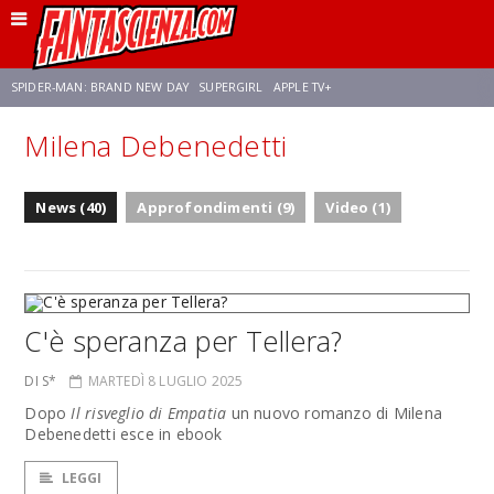
SPIDER-MAN: BRAND NEW DAY
SUPERGIRL
APPLE TV+
Milena Debenedetti
FRANCO RICCIARDIELLO
ZENDAYA
AVENGERS: DOOMSDAY
STAR TREK
News (40)
Approfondimenti (9)
Video (1)
NETFLIX
SADIE SINK
CELIA ROSE GOODING
C'è speranza per Tellera?
DI S*
MARTEDÌ 8 LUGLIO 2025
Dopo
Il risveglio di Empatia
un nuovo romanzo di Milena
Debenedetti esce in ebook
LEGGI