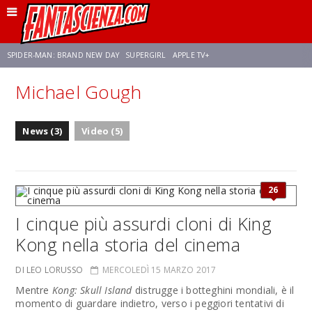
SPIDER-MAN: BRAND NEW DAY
SUPERGIRL
APPLE TV+
Michael Gough
FRANCO RICCIARDIELLO
ZENDAYA
STAR TREK
AVENGERS: DOOMSDAY
News (3)
Video (5)
NETFLIX
SADIE SINK
CELIA ROSE GOODING
26
I cinque più assurdi cloni di King
Kong nella storia del cinema
DI LEO LORUSSO
MERCOLEDÌ 15 MARZO 2017
Mentre
Kong: Skull Island
distrugge i botteghini mondiali, è il
momento di guardare indietro, verso i peggiori tentativi di