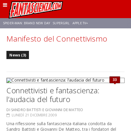
SPIDER-MAN: BRAND NEW DAY
SUPERGIRL
APPLE TV+
Manifesto del Connettivismo
FRANCO RICCIARDIELLO
ZENDAYA
STAR TREK
AVENGERS: DOOMSDAY
News (3)
NETFLIX
SADIE SINK
STAR TREK: STRANGE NEW WORLDS
33
Connettivisti e fantascienza:
l’audacia del futuro
DI SANDRO BATTISTI E GIOVANNI DE MATTEO
LUNEDÌ 21 DICEMBRE 2009
Una riflessione sulla fantascienza italiana condotta da
Sandro Battisti e Giovanni De Matteo, tra i fondatori del