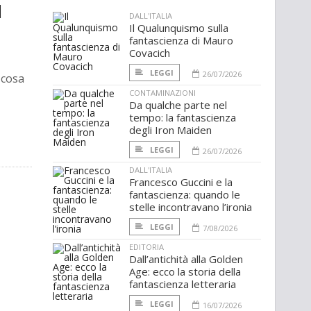
d
DALL'ITALIA
Il Qualunquismo sulla
fantascienza di Mauro
Covacich
LEGGI
26/07/2026
 cosa
CONTAMINAZIONI
Da qualche parte nel
tempo: la fantascienza
degli Iron Maiden
LEGGI
26/07/2026
DALL'ITALIA
Francesco Guccini e la
fantascienza: quando le
stelle incontravano l’ironia
LEGGI
7/08/2026
EDITORIA
Dall’antichità alla Golden
Age: ecco la storia della
fantascienza letteraria
LEGGI
16/07/2026