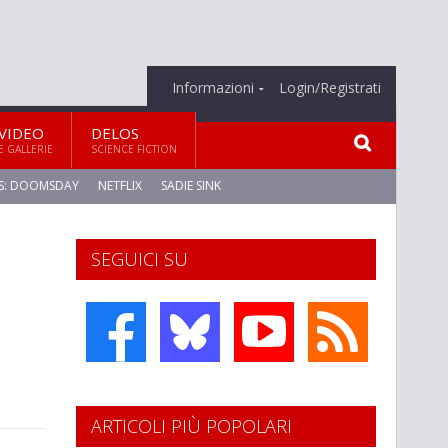
Informazioni
Login/Registrati
VIDEO
DELOS
E GALLERIE
SCIENCE FICTION
S: DOOMSDAY
NETFLIX
SADIE SINK
SEGUICI SU
ARTICOLI PIÙ POPOLARI