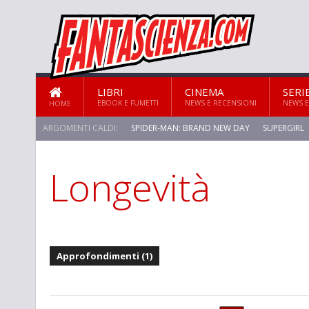
LIBRI
CINEMA
SERI
EBOOK E FUMETTI
NEWS E RECENSIONI
NEWS E
HOME
ARGOMENTI CALDI:
SPIDER-MAN: BRAND NEW DAY
SUPERGIRL
Longevità
STAR TREK: STRANGE NEW WORLDS
Approfondimenti (1)