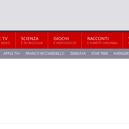
E TV
SCIENZA
GIOCHI
RACCONTI
 VIDEO
E TECNOLOGIA
E VIDEOGIOCHI
E FUMETTI ORIGINALI
APPLE TV+
FRANCO RICCIARDIELLO
ZENDAYA
STAR TREK
AVENGER