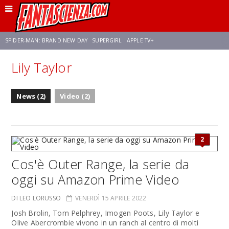
SPIDER-MAN: BRAND NEW DAY
SUPERGIRL
APPLE TV+
Lily Taylor
FRANCO RICCIARDIELLO
ZENDAYA
AVENGERS: DOOMSDAY
STAR TREK
News (2)
Video (2)
NETFLIX
SADIE SINK
STAR TREK: STRANGE NEW WORLDS
2
Cos'è Outer Range, la serie da
oggi su Amazon Prime Video
DI LEO LORUSSO
VENERDÌ 15 APRILE 2022
Josh Brolin, Tom Pelphrey, Imogen Poots, Lily Taylor e
Olive Abercrombie vivono in un ranch al centro di molti