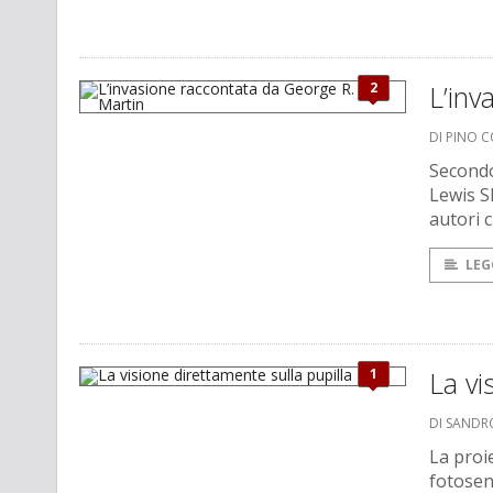
2
L’inv
DI PINO 
Secondo
Lewis Sh
autori 
LEG
1
La vi
DI SANDRO
La proi
fotosen