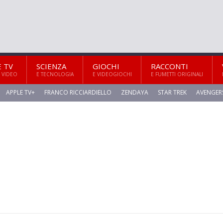
E TV
SCIENZA
GIOCHI
RACCONTI
 VIDEO
E TECNOLOGIA
E VIDEOGIOCHI
E FUMETTI ORIGINALI
APPLE TV+
FRANCO RICCIARDIELLO
ZENDAYA
STAR TREK
AVENGER