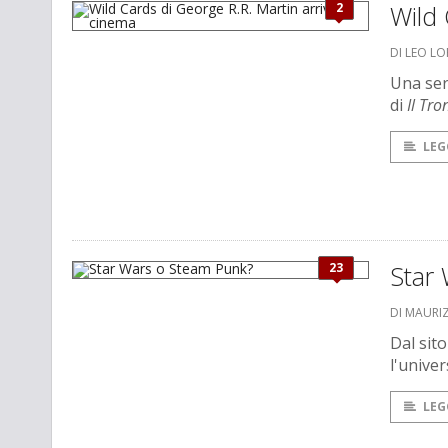
2
Wild 
DI LEO L
Una seri
di
Il Tro
LEG
23
Star
DI MAURI
Dal sit
l'unive
LEG