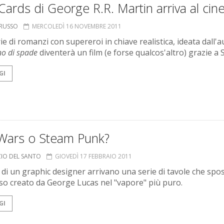
Cards di George R.R. Martin arriva al ci
ORUSSO
MERCOLEDÌ 16 NOVEMBRE 2011
e di romanzi con supereroi in chiave realistica, ideata dall'
no di spade
diventerà un film (e forse qualcos'altro) grazie a S
GI
 Wars o Steam Punk?
ZIO DEL SANTO
GIOVEDÌ 17 FEBBRAIO 2011
o di un graphic designer arrivano una serie di tavole che spo
rso creato da George Lucas nel "vapore" più puro.
GI