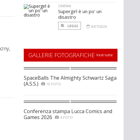
CINEMA
Supergirl è un po' un
disastro
LEGGI
8/07/2026
azny,
GALLERIE FOTOGRAFICHE
Vedi tutte
SpaceBalls The Almighty Schwartz Saga
(A.S.S.)
10 FOTO
Conferenza stampa Lucca Comics and
Games 2026
4 FOTO