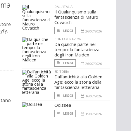
nema
DALL'ITALIA
Il Qualunquismo sulla
fantascienza di Mauro
Covacich
autore
yfy.
LEGGI
26/07/2026
CONTAMINAZIONI
Da qualche parte nel
tempo: la fantascienza
degli Iron Maiden
LEGGI
26/07/2026
EDITORIA
Dall’antichità alla Golden
Age: ecco la storia della
fantascienza letteraria
LEGGI
16/07/2026
stano
Odissea
LEGGI
15/07/2026