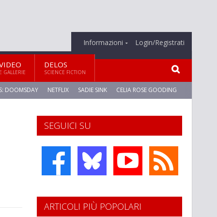
Informazioni
Login/Registrati
VIDEO
DELOS
E GALLERIE
SCIENCE FICTION
S: DOOMSDAY
NETFLIX
SADIE SINK
CELIA ROSE GOODING
SEGUICI SU
ARTICOLI PIÙ POPOLARI