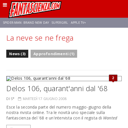
SPIDER-MAN: BRAND NEW DAY
SUPERGIRL
APPLE TV+
La neve se ne frega
FRANCO RICCIARDIELLO
ZENDAYA
STAR TREK
AVENGERS: DOOMSDAY
News (3)
Approfondimenti (1)
NETFLIX
SADIE SINK
STAR TREK: STRANGE NEW WORLDS
2
Delos 106, quarant'anni dal '68
DI S*
MARTEDÌ 17 GIUGNO 2008
Esce la seconda parte del numero maggio-giugno della
nostra rivista online. Tra le novità uno speciale sulla
fantascienza del '68 e un'intervista con il regista di
Wanted