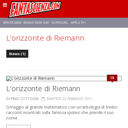
SPIDER-MAN: BRAND NEW DAY
SUPERGIRL
APPLE TV+
L’orizzonte di Riemann
FRANCO RICCIARDIELLO
ZENDAYA
STAR TREK
AVENGERS: DOOMSDAY
News (1)
NETFLIX
SADIE SINK
CELIA ROSE GOODING
19
L’orizzonte di Riemann
DI PINO COTTOGNI
MARTEDÌ 22 FEBBRAIO 2011
Omaggio al grande matematico con un'antologia di tredici
racconti incentrati sulla famosa ipotesi che prende il suo
nome.