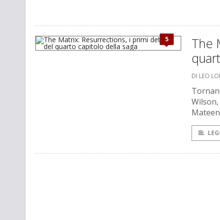
5
The M
quart
DI LEO L
Tornano
Wilson,
Mateen I
LEG