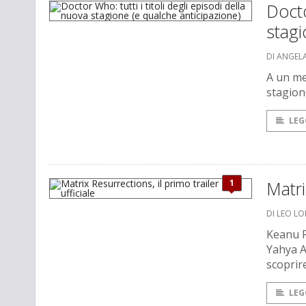
Docto
stagi
DI ANGEL
A un me
stagion
LEG
1
Matri
DI LEO L
Keanu R
Yahya A
scoprire
LEG