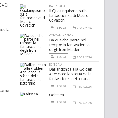
ova
DALL'ITALIA
Il Qualunquismo sulla
fantascienza di Mauro
Covacich
LEGGI
26/07/2026
uesta
CONTAMINAZIONI
Da qualche parte nel
tempo: la fantascienza
degli Iron Maiden
LEGGI
26/07/2026
EDITORIA
Dall’antichità alla Golden
Age: ecco la storia della
fantascienza letteraria
LEGGI
16/07/2026
 come
Odissea
LEGGI
15/07/2026