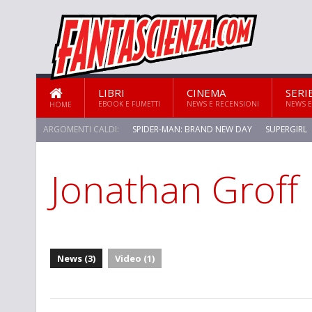
LIBRI
CINEMA
SERI
EBOOK E FUMETTI
NEWS E RECENSIONI
NEWS E
HOME
ARGOMENTI CALDI:
SPIDER-MAN: BRAND NEW DAY
SUPERGIRL
Jonathan Groff
STAR TREK: STRANGE NEW WORLDS
News (3)
Video (1)