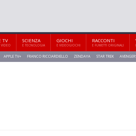
E TV
SCIENZA
GIOCHI
RACCONTI
 VIDEO
E TECNOLOGIA
E VIDEOGIOCHI
E FUMETTI ORIGINALI
APPLE TV+
FRANCO RICCIARDIELLO
ZENDAYA
STAR TREK
AVENGER