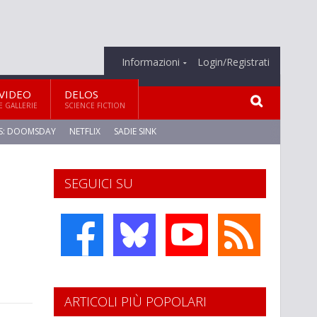
Informazioni
Login/Registrati
VIDEO
DELOS
E GALLERIE
SCIENCE FICTION
S: DOOMSDAY
NETFLIX
SADIE SINK
SEGUICI SU
ARTICOLI PIÙ POPOLARI