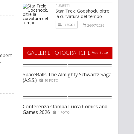
FUMETTI
Star Trek: Godshock, oltre
la curvatura del tempo
LEGGI
26/07/2026
GALLERIE FOTOGRAFICHE
Vedi tutte
mbert
-
SpaceBalls The Almighty Schwartz Saga
(A.S.S.)
10 FOTO
Conferenza stampa Lucca Comics and
Games 2026
4 FOTO