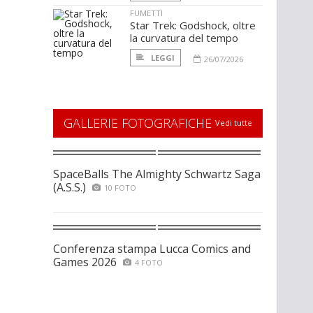
FUMETTI
Star Trek: Godshock, oltre
la curvatura del tempo
LEGGI
26/07/2026
GALLERIE FOTOGRAFICHE
Vedi tutte
SpaceBalls The Almighty Schwartz Saga
(A.S.S.)
10 FOTO
Conferenza stampa Lucca Comics and
Games 2026
4 FOTO