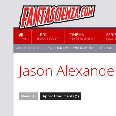
LIBRI
CINEMA
SERI
EBOOK E FUMETTI
NEWS E RECENSIONI
NEWS E
HOME
ARGOMENTI CALDI:
SPIDER-MAN: BRAND NEW DAY
SUPERGIRL
Jason Alexande
STAR TREK: STRANGE NEW WORLDS
News (1)
Approfondimenti (1)