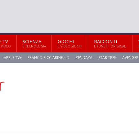
E TV
SCIENZA
GIOCHI
RACCONTI
 VIDEO
E TECNOLOGIA
E VIDEOGIOCHI
E FUMETTI ORIGINALI
APPLE TV+
FRANCO RICCIARDIELLO
ZENDAYA
STAR TREK
AVENGER
r