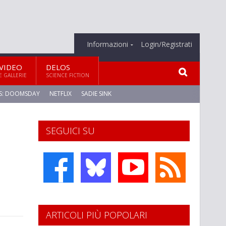
Informazioni
Login/Registrati
VIDEO
DELOS
E GALLERIE
SCIENCE FICTION
S: DOOMSDAY
NETFLIX
SADIE SINK
SEGUICI SU
ARTICOLI PIÙ POPOLARI