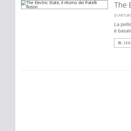
The E
DI ARTUR
La pell
è basat
LEG