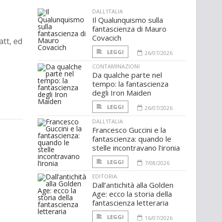
DALL'ITALIA
Il Qualunquismo sulla
fantascienza di Mauro
Covacich
att, ed
LEGGI
26/07/2026
CONTAMINAZIONI
Da qualche parte nel
tempo: la fantascienza
degli Iron Maiden
LEGGI
26/07/2026
DALL'ITALIA
Francesco Guccini e la
fantascienza: quando le
stelle incontravano l’ironia
LEGGI
7/08/2026
EDITORIA
Dall’antichità alla Golden
Age: ecco la storia della
fantascienza letteraria
LEGGI
16/07/2026