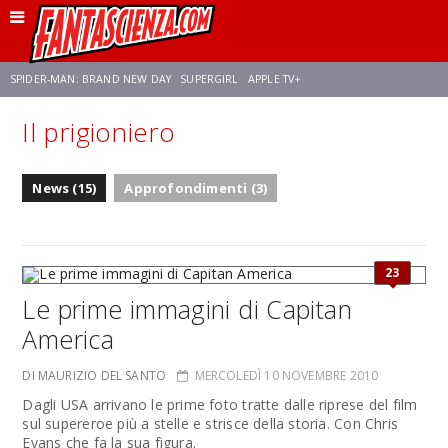
SPIDER-MAN: BRAND NEW DAY
SUPERGIRL
APPLE TV+
Il prigioniero
FRANCO RICCIARDIELLO
ZENDAYA
STAR TREK
AVENGERS: DOOMSDAY
News (15)
Approfondimenti (3)
NETFLIX
SADIE SINK
CELIA ROSE GOODING
23
Le prime immagini di Capitan
America
DI MAURIZIO DEL SANTO
MERCOLEDÌ 10 NOVEMBRE 2010
Dagli USA arrivano le prime foto tratte dalle riprese del film
sul supereroe più a stelle e strisce della storia. Con Chris
Evans che fa la sua figura.