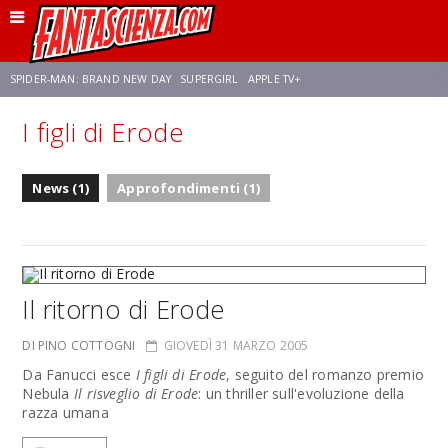
SPIDER-MAN: BRAND NEW DAY
SUPERGIRL
APPLE TV+
I figli di Erode
FRANCO RICCIARDIELLO
ZENDAYA
STAR TREK
AVENGERS: DOOMSDAY
News (1)
Approfondimenti (1)
NETFLIX
SADIE SINK
STAR TREK: STRANGE NEW WORLDS
Il ritorno di Erode
DI PINO COTTOGNI
GIOVEDÌ 31 MARZO 2005
Da Fanucci esce
I figli di Erode
, seguito del romanzo premio
Nebula
Il risveglio di Erode
: un thriller sull'evoluzione della
razza umana