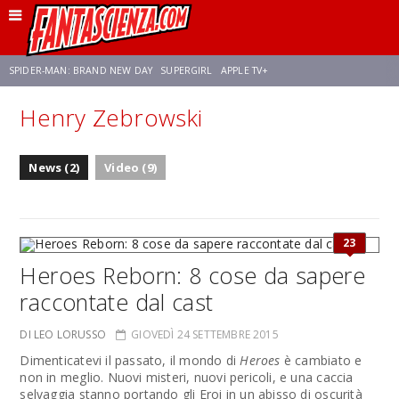
SPIDER-MAN: BRAND NEW DAY
SUPERGIRL
APPLE TV+
Henry Zebrowski
FRANCO RICCIARDIELLO
ZENDAYA
STAR TREK
AVENGERS: DOOMSDAY
News (2)
Video (9)
NETFLIX
SADIE SINK
CELIA ROSE GOODING
23
Heroes Reborn: 8 cose da sapere
raccontate dal cast
DI LEO LORUSSO
GIOVEDÌ 24 SETTEMBRE 2015
Dimenticatevi il passato, il mondo di
Heroes
è cambiato e
non in meglio. Nuovi misteri, nuovi pericoli, e una caccia
selvaggia stanno portando gli Eroi in un abisso di oscurità