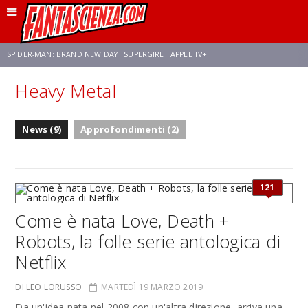
SPIDER-MAN: BRAND NEW DAY
SUPERGIRL
APPLE TV+
Heavy Metal
FRANCO RICCIARDIELLO
ZENDAYA
AVENGERS: DOOMSDAY
STAR TREK
News (9)
Approfondimenti (2)
NETFLIX
SADIE SINK
CELIA ROSE GOODING
121
Come è nata Love, Death +
Robots, la folle serie antologica di
Netflix
DI LEO LORUSSO
MARTEDÌ 19 MARZO 2019
Da un'idea nata nel 2008 con un'altra direzione, arriva una