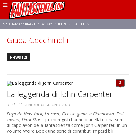
SPIDER-MAN: BRAND NEW DAY
SUPERGIRL
APPLE TV+
Giada Cecchinelli
FRANCO RICCIARDIELLO
ZENDAYA
STAR TREK
AVENGERS: DOOMSDAY
News (2)
NETFLIX
SADIE SINK
STAR TREK: STRANGE NEW WORLDS
3
La leggenda di John Carpenter
DI S*
VENERDÌ 30 GIUGNO 2023
Fuga da New York
,
La cosa
,
Grosso guaio a Chinatown
,
Essi
vivono
,
Dark Star
… pochi registi hanno inanellato una serie
di capolavori della fantascienza come John Carpenter. In un
volume Weird Book una serie di contributi imperdibili