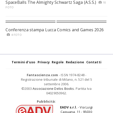
SpaceBalls The Almighty Schwartz Saga (A.S.S.)
10
FOTO
Conferenza stampa Lucca Comics and Games 2026
4 FOTO
Termini d'uso
Privacy
Regole
Redazione
Contatti
Fantascienza.com
- ISSN 1974-8248 -
Registrazione tribunale di Milano, n. 521 del 5
settembre 2006.
©2003
Associazione Delos Books
. Partita Iva
04029050962.
Pubblicità:
EADV s.r.l.
- Via Luigi
Capuana, 11 - 95030