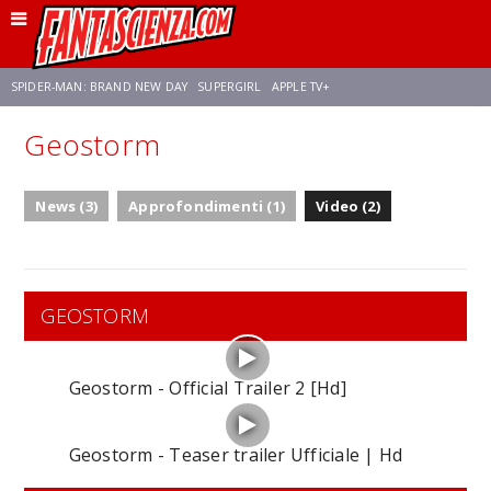
SPIDER-MAN: BRAND NEW DAY
SUPERGIRL
APPLE TV+
Geostorm
FRANCO RICCIARDIELLO
ZENDAYA
STAR TREK
AVENGERS: DOOMSDAY
News (3)
Approfondimenti (1)
Video (2)
NETFLIX
SADIE SINK
CELIA ROSE GOODING
GEOSTORM
Geostorm - Official Trailer 2 [Hd]
Geostorm - Teaser trailer Ufficiale | Hd