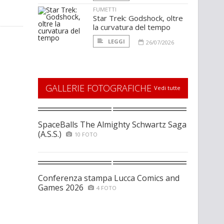
FUMETTI
Star Trek: Godshock, oltre
la curvatura del tempo
LEGGI
26/07/2026
GALLERIE FOTOGRAFICHE
Vedi tutte
SpaceBalls The Almighty Schwartz Saga
(A.S.S.)
10 FOTO
Conferenza stampa Lucca Comics and
Games 2026
4 FOTO