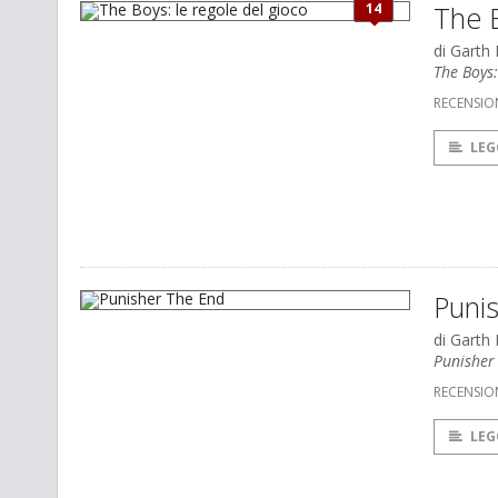
14
The B
di Garth
The Boys
RECENSION
LEG
Puni
di Garth
Punisher
RECENSIO
LEG