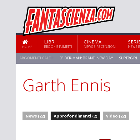
LIBRI
CINEMA
SERI
EBOOK E FUMETTI
NEWS E RECENSIONI
NEWS E
HOME
ARGOMENTI CALDI:
SPIDER-MAN: BRAND NEW DAY
SUPERGIRL
Garth Ennis
STAR TREK: STRANGE NEW WORLDS
News (22)
Approfondimenti (2)
Video (22)