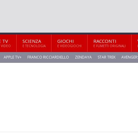
E TV
SCIENZA
GIOCHI
RACCONTI
 VIDEO
E TECNOLOGIA
E VIDEOGIOCHI
E FUMETTI ORIGINALI
APPLE TV+
FRANCO RICCIARDIELLO
ZENDAYA
STAR TREK
AVENGER