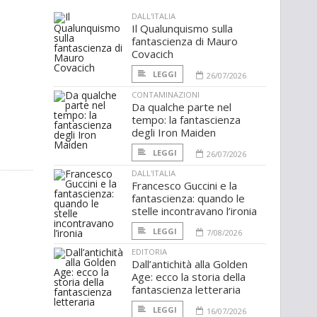
DALL'ITALIA
Il Qualunquismo sulla
fantascienza di Mauro
Covacich
LEGGI
26/07/2026
CONTAMINAZIONI
Da qualche parte nel
tempo: la fantascienza
degli Iron Maiden
LEGGI
26/07/2026
DALL'ITALIA
Francesco Guccini e la
fantascienza: quando le
stelle incontravano l’ironia
LEGGI
7/08/2026
EDITORIA
Dall’antichità alla Golden
Age: ecco la storia della
fantascienza letteraria
LEGGI
16/07/2026