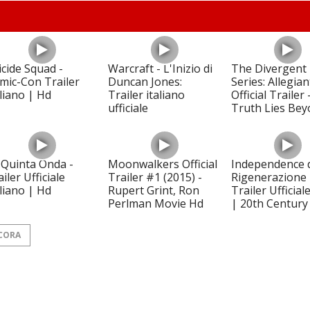
icide Squad -
Warcraft - L'Inizio di
The Divergent
mic-Con Trailer
Duncan Jones:
Series: Allegian
aliano | Hd
Trailer italiano
Official Trailer
ufficiale
Truth Lies Bey
 Quinta Onda -
Moonwalkers Official
Independence 
iler Ufficiale
Trailer #1 (2015) -
Rigenerazione 
aliano | Hd
Rupert Grint, Ron
Trailer Ufficial
Perlman Movie Hd
| 20th Century
CORA