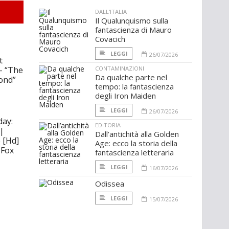
DALL'ITALIA
Il Qualunquismo sulla
fantascienza di Mauro
Covacich
LEGGI
26/07/2026
t
 – “The
CONTAMINAZIONI
Da qualche parte nel
ond”
tempo: la fantascienza
degli Iron Maiden
LEGGI
26/07/2026
day:
EDITORIA
|
Dall’antichità alla Golden
e [Hd]
Age: ecco la storia della
 Fox
fantascienza letteraria
LEGGI
16/07/2026
Odissea
LEGGI
15/07/2026