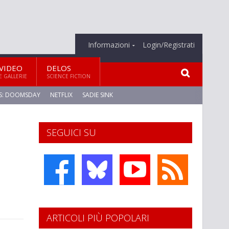
Informazioni
Login/Registrati
VIDEO
DELOS
E GALLERIE
SCIENCE FICTION
S: DOOMSDAY
NETFLIX
SADIE SINK
SEGUICI SU
ARTICOLI PIÙ POPOLARI