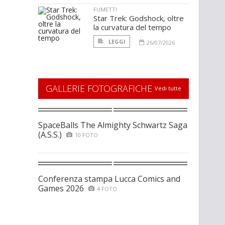
FUMETTI
Star Trek: Godshock, oltre
la curvatura del tempo
LEGGI
26/07/2026
GALLERIE FOTOGRAFICHE
Vedi tutte
SpaceBalls The Almighty Schwartz Saga
(A.S.S.)
10 FOTO
Conferenza stampa Lucca Comics and
Games 2026
4 FOTO