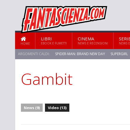
LIBRI
CINEMA
SERI
EBOOK E FUMETTI
NEWS E RECENSIONI
NEWS E
HOME
ARGOMENTI CALDI:
SPIDER-MAN: BRAND NEW DAY
SUPERGIRL
Gambit
STAR TREK: STRANGE NEW WORLDS
News (9)
Video (13)