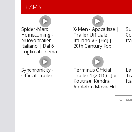
GAMBIT
Spider-Man:
X-Men - Apocalisse |
Su
Homecoming -
Trailer Ufficiale
Co
Nuovo trailer
Italiano #3 [Hd] |
It
italiano | Dal 6
20th Century Fox
Luglio al cinema
Synchronicity -
Terminus Official
La
Official Trailer
Trailer 1 (2016) - Jai
Tra
Koutrae, Kendra
It
Appleton Movie Hd
AN