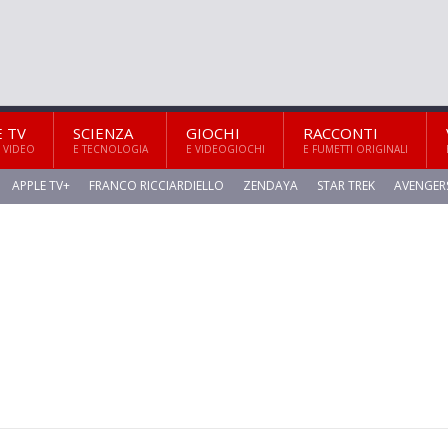
E TV
SCIENZA
GIOCHI
RACCONTI
 VIDEO
E TECNOLOGIA
E VIDEOGIOCHI
E FUMETTI ORIGINALI
APPLE TV+
FRANCO RICCIARDIELLO
ZENDAYA
STAR TREK
AVENGER