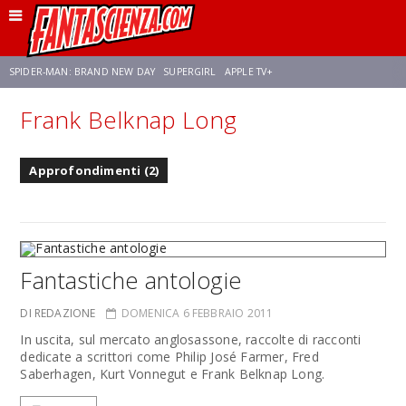
SPIDER-MAN: BRAND NEW DAY
SUPERGIRL
APPLE TV+
Frank Belknap Long
FRANCO RICCIARDIELLO
ZENDAYA
AVENGERS: DOOMSDAY
STAR TREK
Approfondimenti (2)
NETFLIX
SADIE SINK
STAR TREK: STRANGE NEW WORLDS
Fantastiche antologie
DI REDAZIONE
DOMENICA 6 FEBBRAIO 2011
In uscita, sul mercato anglosassone, raccolte di racconti
dedicate a scrittori come Philip José Farmer, Fred
Saberhagen, Kurt Vonnegut e Frank Belknap Long.