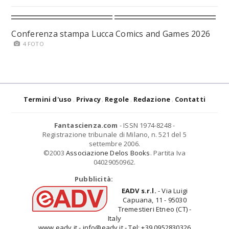
Conferenza stampa Lucca Comics and Games 2026
4 FOTO
Termini d'uso
Privacy
Regole
Redazione
Contatti
Fantascienza.com
- ISSN 1974-8248 -
Registrazione tribunale di Milano, n. 521 del 5
settembre 2006.
©2003
Associazione Delos Books
. Partita Iva
04029050962.
Pubblicità:
EADV s.r.l.
- Via Luigi
Capuana, 11 - 95030
Tremestieri Etneo (CT) -
Italy
www.eadv.it - info@eadv.it - Tel: +39.0952830326