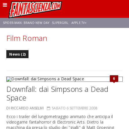
SPIDER-MAN: BRAND NEW DAY
SUPERGIRL
APPLE TV+
Film Roman
FRANCO RICCIARDIELLO
ZENDAYA
STAR TREK
AVENGERS: DOOMSDAY
News (2)
NETFLIX
SADIE SINK
STAR TREK: STRANGE NEW WORLDS
6
Downfall: dai Simpsons a Dead
Space
DI RICCARDO ANSELMI
SABATO 6 SETTEMBRE 2008
Ecco i trailer del lungometraggio animato che anticipa il
videogame fantahorror di Electronic Arts. Dietro la
macchina da presa lo studio dei "gialli" di Matt Groening