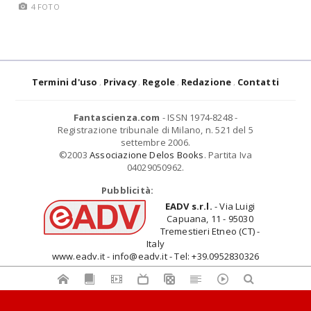
4 FOTO
Termini d'uso
Privacy
Regole
Redazione
Contatti
Fantascienza.com
- ISSN 1974-8248 -
Registrazione tribunale di Milano, n. 521 del 5
settembre 2006.
©2003
Associazione Delos Books
. Partita Iva
04029050962.
Pubblicità:
EADV s.r.l.
- Via Luigi
Capuana, 11 - 95030
Tremestieri Etneo (CT) -
Italy
www.eadv.it - info@eadv.it - Tel: +39.0952830326