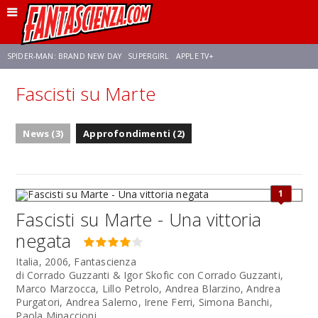
SPIDER-MAN: BRAND NEW DAY
SUPERGIRL
APPLE TV+
Fascisti su Marte
FRANCO RICCIARDIELLO
ZENDAYA
STAR TREK
AVENGERS: DOOMSDAY
News (3)
Approfondimenti (2)
NETFLIX
SADIE SINK
CELIA ROSE GOODING
1
Fascisti su Marte - Una vittoria
negata
Italia, 2006, Fantascienza
di Corrado Guzzanti & Igor Skofic con Corrado Guzzanti,
Marco Marzocca, Lillo Petrolo, Andrea Blarzino, Andrea
Purgatori, Andrea Salerno, Irene Ferri, Simona Banchi,
Paola Minaccioni