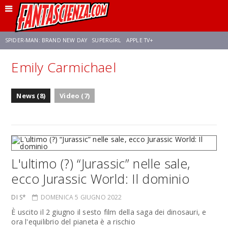
SPIDER-MAN: BRAND NEW DAY
SUPERGIRL
APPLE TV+
Emily Carmichael
FRANCO RICCIARDIELLO
ZENDAYA
AVENGERS: DOOMSDAY
STAR TREK
News (8)
Video (7)
NETFLIX
SADIE SINK
STAR TREK: STRANGE NEW WORLDS
L'ultimo (?) “Jurassic” nelle sale,
ecco Jurassic World: Il dominio
DI S*
DOMENICA 5 GIUGNO 2022
È uscito il 2 giugno il sesto film della saga dei dinosauri, e
ora l'equilibrio del pianeta è a rischio