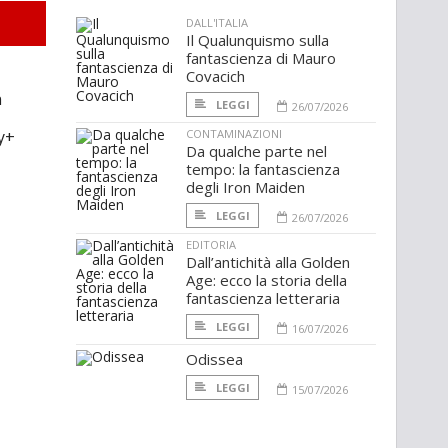
DALL'ITALIA
Il Qualunquismo sulla
fantascienza di Mauro
Covacich
n
LEGGI
26/07/2026
y+
CONTAMINAZIONI
Da qualche parte nel
tempo: la fantascienza
degli Iron Maiden
LEGGI
26/07/2026
EDITORIA
Dall’antichità alla Golden
Age: ecco la storia della
fantascienza letteraria
LEGGI
16/07/2026
Odissea
LEGGI
15/07/2026