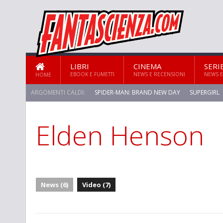
LIBRI
CINEMA
SERI
EBOOK E FUMETTI
NEWS E RECENSIONI
NEWS E
HOME
ARGOMENTI CALDI:
SPIDER-MAN: BRAND NEW DAY
SUPERGIRL
Elden Henson
News (6)
Video (7)