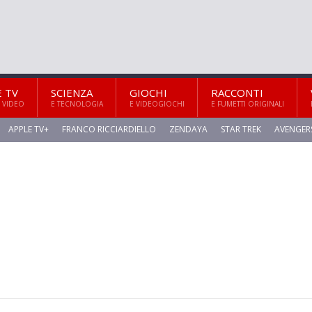
E TV
SCIENZA
GIOCHI
RACCONTI
 VIDEO
E TECNOLOGIA
E VIDEOGIOCHI
E FUMETTI ORIGINALI
APPLE TV+
FRANCO RICCIARDIELLO
ZENDAYA
STAR TREK
AVENGER