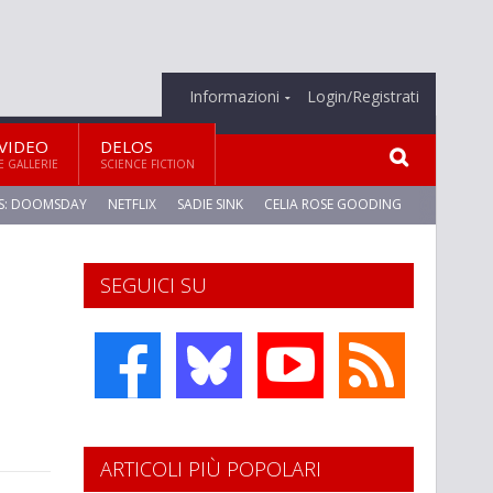
Informazioni
Login/Registrati
VIDEO
DELOS
E GALLERIE
SCIENCE FICTION
S: DOOMSDAY
NETFLIX
SADIE SINK
CELIA ROSE GOODING
SEGUICI SU
ARTICOLI PIÙ POPOLARI