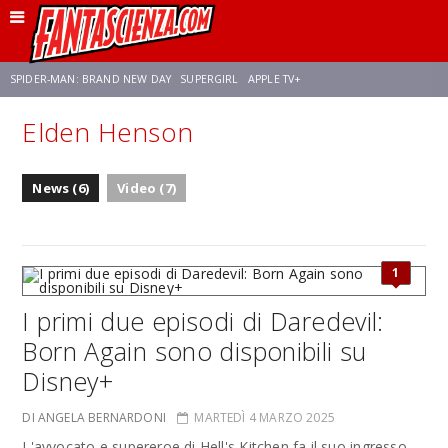
SPIDER-MAN: BRAND NEW DAY
SUPERGIRL
APPLE TV+
Elden Henson
FRANCO RICCIARDIELLO
ZENDAYA
STAR TREK
AVENGERS: DOOMSDAY
News (6)
Video (7)
NETFLIX
SADIE SINK
STAR TREK: STRANGE NEW WORLDS
1
I primi due episodi di Daredevil:
Born Again sono disponibili su
Disney+
DI ANGELA BERNARDONI
MARTEDÌ 4 MARZO 2025
L'avvocato e supereroe di Hell's Kitchen fa il suo ingresso