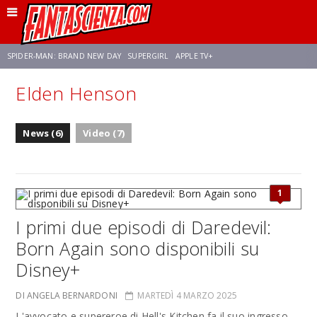
SPIDER-MAN: BRAND NEW DAY
SUPERGIRL
APPLE TV+
Elden Henson
FRANCO RICCIARDIELLO
ZENDAYA
STAR TREK
AVENGERS: DOOMSDAY
News (6)
Video (7)
NETFLIX
SADIE SINK
STAR TREK: STRANGE NEW WORLDS
1
I primi due episodi di Daredevil:
Born Again sono disponibili su
Disney+
DI ANGELA BERNARDONI
MARTEDÌ 4 MARZO 2025
L'avvocato e supereroe di Hell's Kitchen fa il suo ingresso