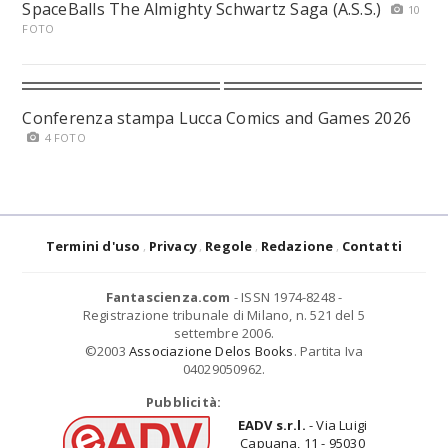
SpaceBalls The Almighty Schwartz Saga (A.S.S.)
10
FOTO
Conferenza stampa Lucca Comics and Games 2026
4 FOTO
Termini d'uso
Privacy
Regole
Redazione
Contatti
Fantascienza.com
- ISSN 1974-8248 -
Registrazione tribunale di Milano, n. 521 del 5
settembre 2006.
©2003
Associazione Delos Books
. Partita Iva
04029050962.
Pubblicità:
EADV s.r.l.
- Via Luigi
Capuana, 11 - 95030