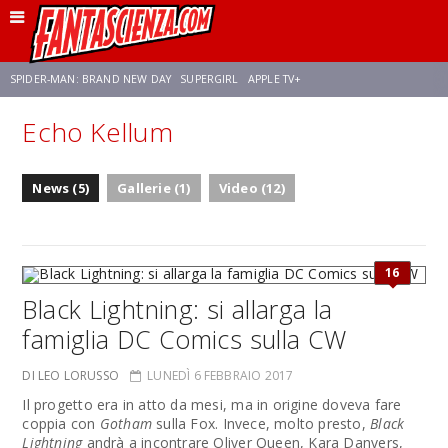
SPIDER-MAN: BRAND NEW DAY
SUPERGIRL
APPLE TV+
Echo Kellum
FRANCO RICCIARDIELLO
ZENDAYA
STAR TREK
AVENGERS: DOOMSDAY
News (5)
Gallerie (1)
Video (12)
NETFLIX
SADIE SINK
CELIA ROSE GOODING
16
Black Lightning: si allarga la
famiglia DC Comics sulla CW
DI LEO LORUSSO
LUNEDÌ 6 FEBBRAIO 2017
Il progetto era in atto da mesi, ma in origine doveva fare
coppia con
Gotham
sulla Fox. Invece, molto presto,
Black
Lightning
andrà a incontrare Oliver Queen, Kara Danvers,