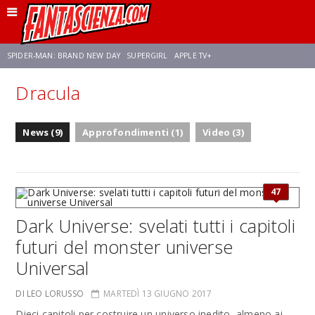
SPIDER-MAN: BRAND NEW DAY
SUPERGIRL
APPLE TV+
Dracula
FRANCO RICCIARDIELLO
ZENDAYA
STAR TREK
AVENGERS: DOOMSDAY
News (9)
Approfondimenti (1)
Video (3)
NETFLIX
SADIE SINK
CELIA ROSE GOODING
47
Dark Universe: svelati tutti i capitoli
futuri del monster universe
Universal
DI LEO LORUSSO
MARTEDÌ 13 GIUGNO 2017
Dieci capitoli per costruire un universo inedito, almeno ai