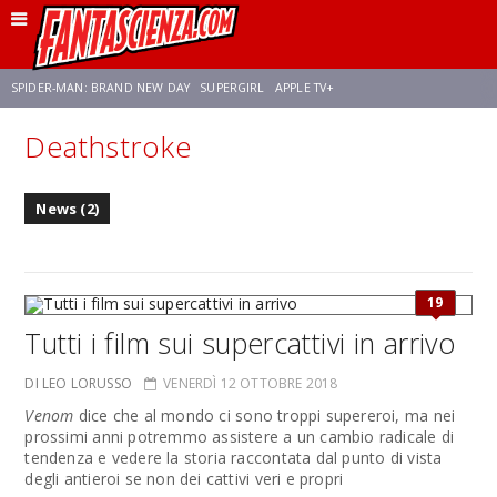
SPIDER-MAN: BRAND NEW DAY
SUPERGIRL
APPLE TV+
Deathstroke
FRANCO RICCIARDIELLO
ZENDAYA
STAR TREK
AVENGERS: DOOMSDAY
News (2)
NETFLIX
SADIE SINK
STAR TREK: STRANGE NEW WORLDS
19
Tutti i film sui supercattivi in arrivo
DI LEO LORUSSO
VENERDÌ 12 OTTOBRE 2018
Venom
dice che al mondo ci sono troppi supereroi, ma nei
prossimi anni potremmo assistere a un cambio radicale di
tendenza e vedere la storia raccontata dal punto di vista
degli antieroi se non dei cattivi veri e propri