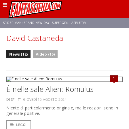
SPIDER-MAN: BRAND NEW DAY
SUPERGIRL
APPLE TV+
David Castaneda
FRANCO RICCIARDIELLO
ZENDAYA
STAR TREK
AVENGERS: DOOMSDAY
News (12)
Video (15)
NETFLIX
SADIE SINK
STAR TREK: STRANGE NEW WORLDS
1
È nelle sale Alien: Romulus
DI S*
GIOVEDÌ 15 AGOSTO 2024
Niente di particolarmente originale, ma le reazioni sono in
generale positive.
LEGGI