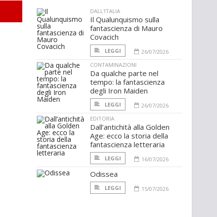
DALL'ITALIA
Il Qualunquismo sulla
fantascienza di Mauro
Covacich
LEGGI
26/07/2026
CONTAMINAZIONI
Da qualche parte nel
tempo: la fantascienza
degli Iron Maiden
LEGGI
26/07/2026
EDITORIA
Dall’antichità alla Golden
Age: ecco la storia della
fantascienza letteraria
LEGGI
16/07/2026
Odissea
LEGGI
15/07/2026