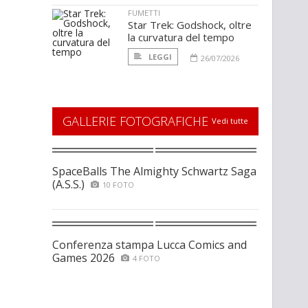
FUMETTI
Star Trek: Godshock, oltre
la curvatura del tempo
LEGGI
26/07/2026
GALLERIE FOTOGRAFICHE
Vedi tutte
SpaceBalls The Almighty Schwartz Saga
(A.S.S.)
10 FOTO
Conferenza stampa Lucca Comics and
Games 2026
4 FOTO