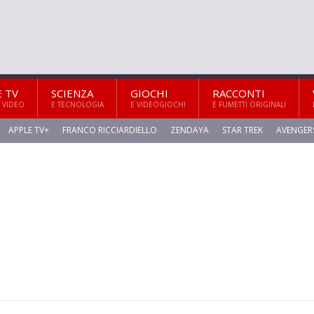
E TV
SCIENZA
GIOCHI
RACCONTI
 VIDEO
E TECNOLOGIA
E VIDEOGIOCHI
E FUMETTI ORIGINALI
APPLE TV+
FRANCO RICCIARDIELLO
ZENDAYA
STAR TREK
AVENGER