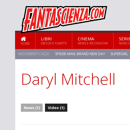
LIBRI
CINEMA
SERI
EBOOK E FUMETTI
NEWS E RECENSIONI
NEWS E
HOME
ARGOMENTI CALDI:
SPIDER-MAN: BRAND NEW DAY
SUPERGIRL
Daryl Mitchell
STAR TREK: STRANGE NEW WORLDS
News (1)
Video (1)