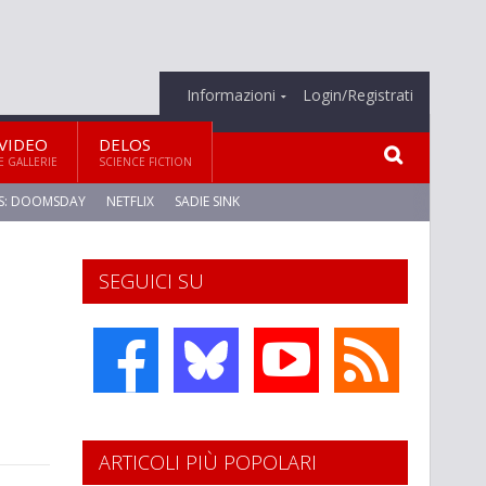
Informazioni
Login/Registrati
VIDEO
DELOS
E GALLERIE
SCIENCE FICTION
S: DOOMSDAY
NETFLIX
SADIE SINK
SEGUICI SU
ARTICOLI PIÙ POPOLARI