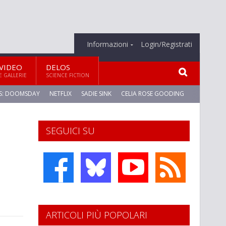
Informazioni
Login/Registrati
VIDEO
DELOS
E GALLERIE
SCIENCE FICTION
S: DOOMSDAY
NETFLIX
SADIE SINK
CELIA ROSE GOODING
SEGUICI SU
ARTICOLI PIÙ POPOLARI