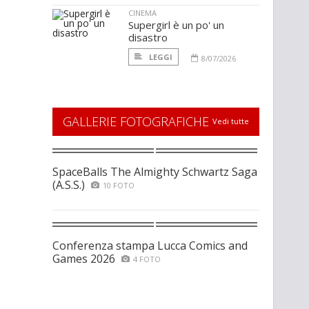
CINEMA
Supergirl è un po' un
disastro
LEGGI
8/07/2026
GALLERIE FOTOGRAFICHE
Vedi tutte
SpaceBalls The Almighty Schwartz Saga
(A.S.S.)
10 FOTO
Conferenza stampa Lucca Comics and
Games 2026
4 FOTO