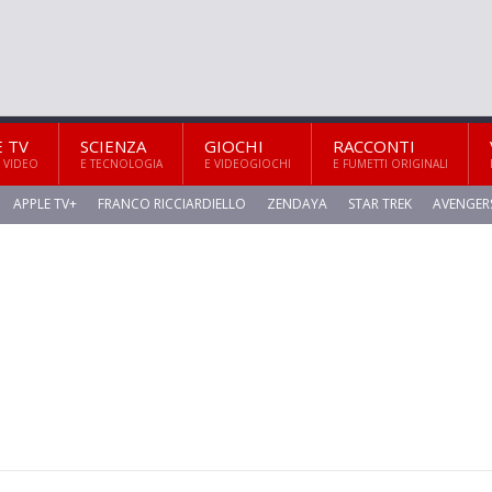
E TV
SCIENZA
GIOCHI
RACCONTI
 VIDEO
E TECNOLOGIA
E VIDEOGIOCHI
E FUMETTI ORIGINALI
APPLE TV+
FRANCO RICCIARDIELLO
ZENDAYA
STAR TREK
AVENGER