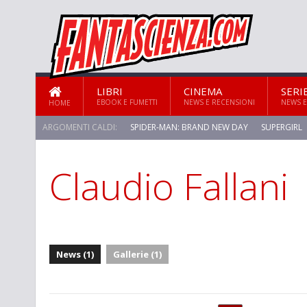
LIBRI
CINEMA
SERI
EBOOK E FUMETTI
NEWS E RECENSIONI
NEWS E
HOME
ARGOMENTI CALDI:
SPIDER-MAN: BRAND NEW DAY
SUPERGIRL
Claudio Fallani
News (1)
Gallerie (1)