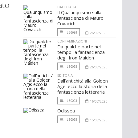
ato
DALL'ITALIA
Il Qualunquismo sulla
fantascienza di Mauro
Covacich
LEGGI
26/07/2026
CONTAMINAZIONI
Da qualche parte nel
tempo: la fantascienza
degli Iron Maiden
LEGGI
26/07/2026
EDITORIA
Dall’antichità alla Golden
Age: ecco la storia della
fantascienza letteraria
LEGGI
16/07/2026
Odissea
LEGGI
15/07/2026