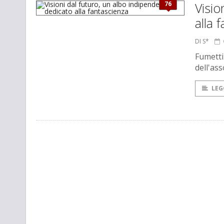
76
Visio
alla 
DI S*
Fumetti
dell'as
LEG