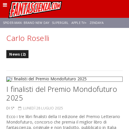
SPIDER-MAN: BRAND NEW DAY
SUPERGIRL
APPLE TV+
ZENDAYA
Carlo Roselli
FRANCO RICCIARDIELLO
AVENGERS: DOOMSDAY
STAR TREK
NETFLIX
News (2)
SADIE SINK
STAR TREK: STRANGE NEW WORLDS
I finalisti del Premio Mondofuturo
2025
DI S*
LUNEDÌ 28 LUGLIO 2025
Ecco i tre libri finalisti della II edizione del Premio Letterario
Mondofuturo, concorso che premia il miglior libro di
fantascienza, originale e non tradotto, pubblicato in Italia