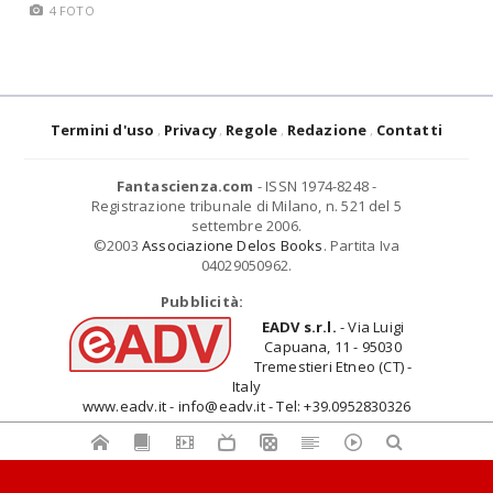
4 FOTO
Termini d'uso
Privacy
Regole
Redazione
Contatti
Fantascienza.com
- ISSN 1974-8248 -
Registrazione tribunale di Milano, n. 521 del 5
settembre 2006.
©2003
Associazione Delos Books
. Partita Iva
04029050962.
Pubblicità:
EADV s.r.l.
- Via Luigi
Capuana, 11 - 95030
Tremestieri Etneo (CT) -
Italy
www.eadv.it - info@eadv.it - Tel: +39.0952830326