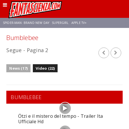
SPIDER-MAN: BRAND NEW DAY
SUPERGIRL
APPLE TV+
Bumblebee
FRANCO RICCIARDIELLO
ZENDAYA
STAR TREK
AVENGERS: DOOMSDAY
Segue - Pagina 2
NETFLIX
SADIE SINK
STAR TREK: STRANGE NEW WORLDS
News (17)
Video (22)
BUMBLEBEE
Ötzi e il mistero del tempo - Trailer Ita
Ufficiale Hd