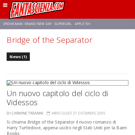
SPIDER-MAN: BRAND NEW DAY
SUPERGIRL
APPLE TV+
Bridge of the Separator
FRANCO RICCIARDIELLO
ZENDAYA
AVENGERS: DOOMSDAY
STAR TREK
News (1)
NETFLIX
SADIE SINK
STAR TREK: STRANGE NEW WORLDS
Un nuovo capitolo del ciclo di
Videssos
DI CARMINE TREANNI
MERCOLEDÌ 21 DICEMBRE 2005
Si chiama Bridge of the Separator il nuovo romanzo di
Harry Turtledove, appena uscito negli Stati Uniti per la Baen
Books