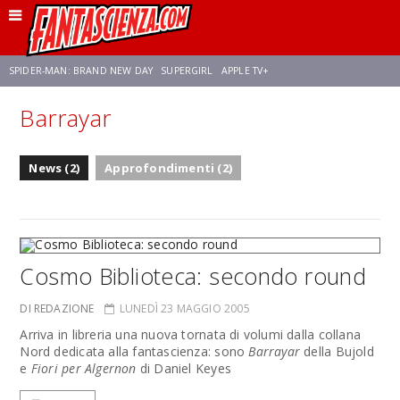
SPIDER-MAN: BRAND NEW DAY
SUPERGIRL
APPLE TV+
Barrayar
FRANCO RICCIARDIELLO
ZENDAYA
STAR TREK
AVENGERS: DOOMSDAY
News (2)
Approfondimenti (2)
NETFLIX
SADIE SINK
STAR TREK: STRANGE NEW WORLDS
Cosmo Biblioteca: secondo round
DI REDAZIONE
LUNEDÌ 23 MAGGIO 2005
Arriva in libreria una nuova tornata di volumi dalla collana
Nord dedicata alla fantascienza: sono
Barrayar
della Bujold
e
Fiori per Algernon
di Daniel Keyes