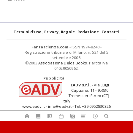
Termini d'uso
Privacy
Regole
Redazione
Contatti
Fantascienza.com
- ISSN 1974-8248 -
Registrazione tribunale di Milano, n. 521 del 5
settembre 2006.
©2003
Associazione Delos Books
. Partita Iva
04029050962.
Pubblicità:
EADV s.r.l.
- Via Luigi
Capuana, 11 - 95030
Tremestieri Etneo (CT) -
Italy
www.eadv.it - info@eadv.it - Tel: +39.0952830326