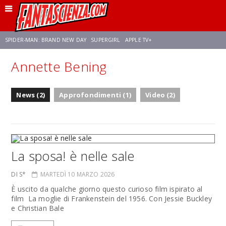
SPIDER-MAN: BRAND NEW DAY
SUPERGIRL
APPLE TV+
Annette Bening
FRANCO RICCIARDIELLO
ZENDAYA
STAR TREK
AVENGERS: DOOMSDAY
News (2)
Approfondimenti (1)
Video (2)
NETFLIX
SADIE SINK
STAR TREK: STRANGE NEW WORLDS
La sposa! è nelle sale
DI S*
MARTEDÌ 10 MARZO 2026
È uscito da qualche giorno questo curioso film ispirato al
film La moglie di Frankenstein del 1956. Con Jessie Buckley
e Christian Bale