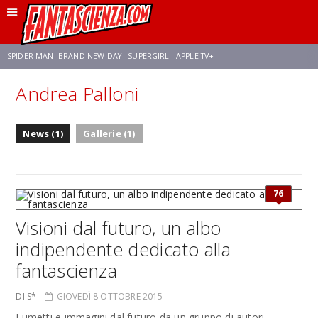
SPIDER-MAN: BRAND NEW DAY
SUPERGIRL
APPLE TV+
Andrea Palloni
FRANCO RICCIARDIELLO
ZENDAYA
STAR TREK
AVENGERS: DOOMSDAY
News (1)
Gallerie (1)
NETFLIX
SADIE SINK
STAR TREK: STRANGE NEW WORLDS
76
Visioni dal futuro, un albo
indipendente dedicato alla
fantascienza
DI S*
GIOVEDÌ 8 OTTOBRE 2015
Fumetti e immagini dal futuro da un gruppo di autori