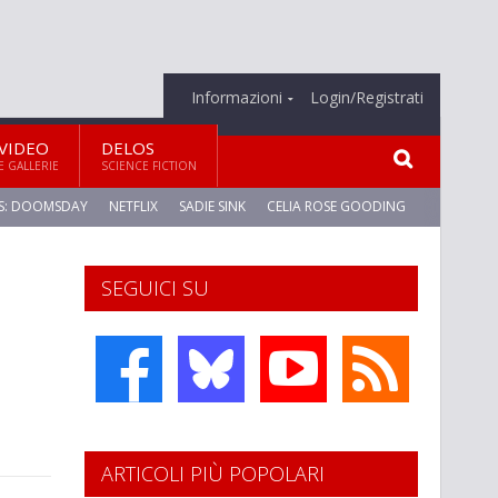
Informazioni
Login/Registrati
VIDEO
DELOS
E GALLERIE
SCIENCE FICTION
S: DOOMSDAY
NETFLIX
SADIE SINK
CELIA ROSE GOODING
SEGUICI SU
ARTICOLI PIÙ POPOLARI