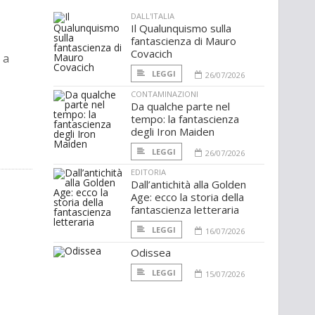
DALL'ITALIA
Il Qualunquismo sulla
fantascienza di Mauro
Covacich
 a
LEGGI
26/07/2026
CONTAMINAZIONI
Da qualche parte nel
tempo: la fantascienza
degli Iron Maiden
LEGGI
26/07/2026
EDITORIA
Dall’antichità alla Golden
Age: ecco la storia della
fantascienza letteraria
LEGGI
16/07/2026
Odissea
LEGGI
15/07/2026