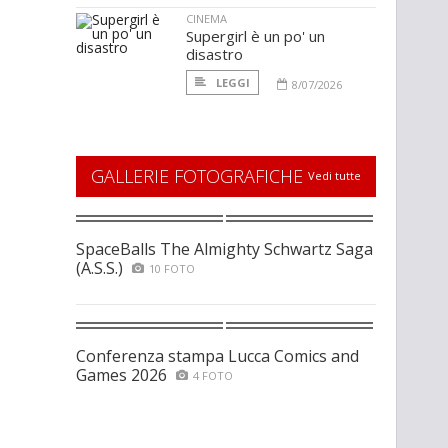
CINEMA
Supergirl è un po' un
disastro
LEGGI
8/07/2026
GALLERIE FOTOGRAFICHE
Vedi tutte
SpaceBalls The Almighty Schwartz Saga
(A.S.S.)
10 FOTO
Conferenza stampa Lucca Comics and
Games 2026
4 FOTO