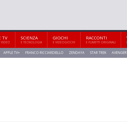
E TV
SCIENZA
GIOCHI
RACCONTI
 VIDEO
E TECNOLOGIA
E VIDEOGIOCHI
E FUMETTI ORIGINALI
APPLE TV+
FRANCO RICCIARDIELLO
ZENDAYA
STAR TREK
AVENGER