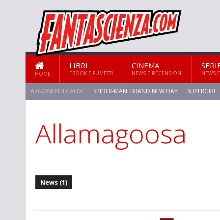
LIBRI
CINEMA
SERI
EBOOK E FUMETTI
NEWS E RECENSIONI
NEWS E
HOME
ARGOMENTI CALDI:
SPIDER-MAN: BRAND NEW DAY
SUPERGIRL
Allamagoosa
News (1)