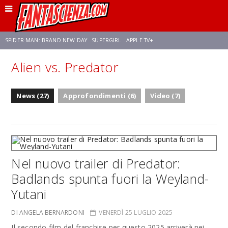
SPIDER-MAN: BRAND NEW DAY
SUPERGIRL
APPLE TV+
Alien vs. Predator
FRANCO RICCIARDIELLO
ZENDAYA
STAR TREK
AVENGERS: DOOMSDAY
News (27)
Approfondimenti (6)
Video (7)
NETFLIX
SADIE SINK
CELIA ROSE GOODING
Nel nuovo trailer di Predator:
Badlands spunta fuori la Weyland-
Yutani
DI ANGELA BERNARDONI
VENERDÌ 25 LUGLIO 2025
Il secondo film del franchise per questo 2025 arriverà nei