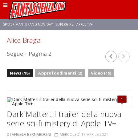
SPIDER-MAN: BRAND NEW DAY
SUPERGIRL
APPLE TV+
Alice Braga
FRANCO RICCIARDIELLO
ZENDAYA
STAR TREK
AVENGERS: DOOMSDAY
Segue - Pagina 2
NETFLIX
SADIE SINK
STAR TREK: STRANGE NEW WORLDS
News (18)
Approfondimenti (2)
Video (19)
1
Dark Matter: il trailer della nuova
serie sci-fi mistery di Apple TV+
DI ANGELA BERNARDONI
MERCOLEDÌ 17 APRILE 2024