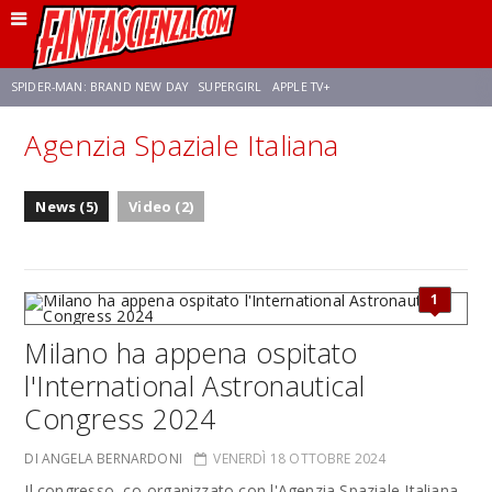
SPIDER-MAN: BRAND NEW DAY
SUPERGIRL
APPLE TV+
Agenzia Spaziale Italiana
FRANCO RICCIARDIELLO
ZENDAYA
STAR TREK
AVENGERS: DOOMSDAY
News (5)
Video (2)
NETFLIX
SADIE SINK
STAR TREK: STRANGE NEW WORLDS
1
Milano ha appena ospitato
l'International Astronautical
Congress 2024
DI ANGELA BERNARDONI
VENERDÌ 18 OTTOBRE 2024
Il congresso, co-organizzato con l'Agenzia Spaziale Italiana,