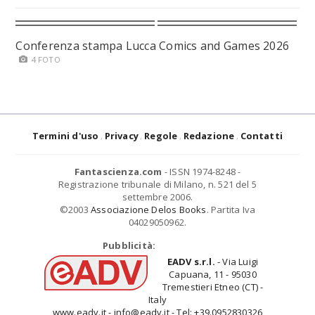
Conferenza stampa Lucca Comics and Games 2026
4 FOTO
Termini d'uso
Privacy
Regole
Redazione
Contatti
Fantascienza.com
- ISSN 1974-8248 -
Registrazione tribunale di Milano, n. 521 del 5
settembre 2006.
©2003
Associazione Delos Books
. Partita Iva
04029050962.
Pubblicità:
EADV s.r.l.
- Via Luigi
Capuana, 11 - 95030
Tremestieri Etneo (CT) -
Italy
www.eadv.it - info@eadv.it - Tel: +39.0952830326