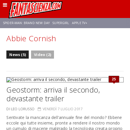
SPIDER-MAN: BRAND NEW DAY
SUPERGIRL
APPLE TV+
Abbie Cornish
FRANCO RICCIARDIELLO
ZENDAYA
STAR TREK
AVENGERS: DOOMSDAY
News (5)
Video (2)
NETFLIX
SADIE SINK
STAR TREK: STRANGE NEW WORLDS
25
Geostorm: arriva il secondo,
devastante trailer
DI LEO LORUSSO
VENERDÌ 7 LUGLIO 2017
Sentivate la mancanza dell'annuale fine del mondo? Ebbene
eccole qui tutte insieme, pronte a rendere il nostro mondo
un cumulo di macerie malgrado la tecnologia creata proprio