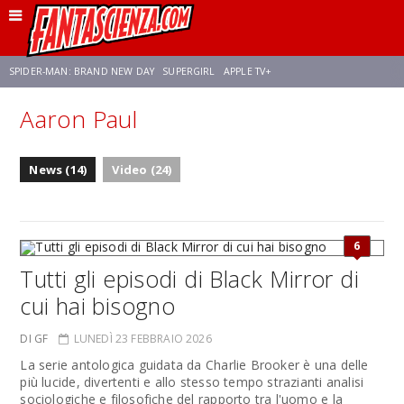
SPIDER-MAN: BRAND NEW DAY
SUPERGIRL
APPLE TV+
Aaron Paul
FRANCO RICCIARDIELLO
ZENDAYA
STAR TREK
AVENGERS: DOOMSDAY
News (14)
Video (24)
NETFLIX
SADIE SINK
CELIA ROSE GOODING
6
Tutti gli episodi di Black Mirror di
cui hai bisogno
DI GF
LUNEDÌ 23 FEBBRAIO 2026
La serie antologica guidata da Charlie Brooker è una delle
più lucide, divertenti e allo stesso tempo strazianti analisi
sociologiche e filosofiche del rapporto tra l'uomo e la