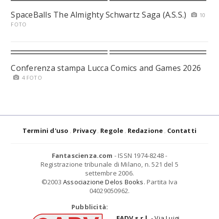
SpaceBalls The Almighty Schwartz Saga (A.S.S.)
10
FOTO
Conferenza stampa Lucca Comics and Games 2026
4 FOTO
Termini d'uso
Privacy
Regole
Redazione
Contatti
Fantascienza.com
- ISSN 1974-8248 -
Registrazione tribunale di Milano, n. 521 del 5
settembre 2006.
©2003
Associazione Delos Books
. Partita Iva
04029050962.
Pubblicità:
EADV s.r.l.
- Via Luigi