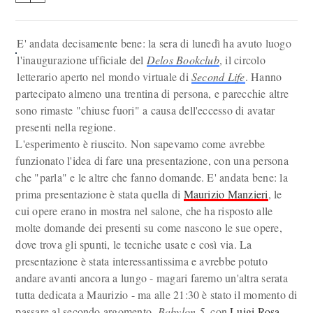
E' andata decisamente bene: la sera di lunedì ha avuto luogo
l'inaugurazione ufficiale del
Delos Bookclub
, il circolo
letterario aperto nel mondo virtuale di
Second Life
. Hanno
partecipato almeno una trentina di persona, e parecchie altre
sono rimaste "chiuse fuori" a causa dell'eccesso di avatar
presenti nella regione.
L'esperimento è riuscito. Non sapevamo come avrebbe
funzionato l'idea di fare una presentazione, con una persona
che "parla" e le altre che fanno domande. E' andata bene: la
prima presentazione è stata quella di
Maurizio Manzieri
, le
cui opere erano in mostra nel salone, che ha risposto alle
molte domande dei presenti su come nascono le sue opere,
dove trova gli spunti, le tecniche usate e così via. La
presentazione è stata interessantissima e avrebbe potuto
andare avanti ancora a lungo - magari faremo un'altra serata
tutta dedicata a Maurizio - ma alle 21:30 è stato il momento di
passare al secondo argomento,
Babylon 5
, con
Luigi Rosa
.