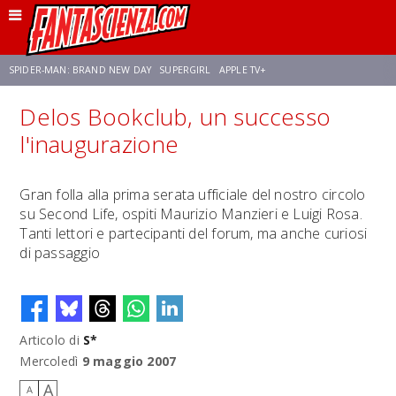
SPIDER-MAN: BRAND NEW DAY
SUPERGIRL
APPLE TV+
Delos Bookclub, un successo
FRANCO RICCIARDIELLO
ZENDAYA
STAR TREK
AVENGERS: DOOMSDAY
l'inaugurazione
NETFLIX
SADIE SINK
STAR TREK: STRANGE NEW WORLDS
Gran folla alla prima serata ufficiale del nostro circolo
su Second Life, ospiti Maurizio Manzieri e Luigi Rosa.
Tanti lettori e partecipanti del forum, ma anche curiosi
di passaggio
Articolo di
S*
Mercoledì
9 maggio 2007
A
A